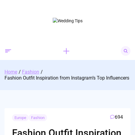
Skip
to
content
Search
for:
Home
Fashion
Fashion Outfit Inspiration from Instagram’s Top Influencers
694
Europe
Fashion
Fashion Outfit Inspiration