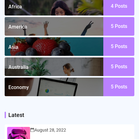
4
Posts
Africa
5
Posts
America
5
Posts
Asia
5
Posts
Australia
5
Posts
Economy
Latest
August 28, 2022